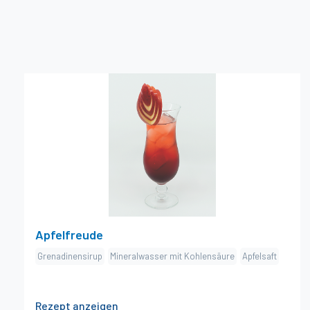
×
Apfelfreude
Zutaten
cl Grenadinensirup
2
cl Mineralwasser mit Kohlensäure
10
cl Apfelsaft
6
Zubereitung
Glas mit Eiswürfeln füllen. Grenadinensirup und
Apfelsaft beigeben. Leicht umrühren und mit
Apfelfreude
Mineralwasser auffüllen. Dekorieren.
Grenadinensirup
Mineralwasser mit Kohlensäure
Apfelsaft
Dekoration
Apfelschnitz angeschnitten, Rote Beeren (z.B.
1
Rezept anzeigen
Johannisbeeren am Zweig), Minzblatt