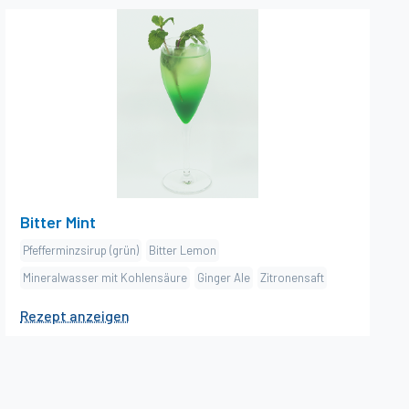
×
Bitter Mint
Zutaten
dash Pfefferminzsirup (grün)
1
cl Bitter Lemon
6
cl Mineralwasser mit Kohlensäure
2
cl Ginger Ale
10
cl Zitronensaft
1
Zubereitung
Bitter Mint
Zutaten bis und mit Bitter Lemon ins Gästeglas
Pfefferminzsirup (grün)
Bitter Lemon
geben und rühren. Mit Pfefferminzsirup floaten und
Mineralwasser mit Kohlensäure
Ginger Ale
Zitronensaft
mit Eis servieren.
1
Rezept anzeigen
Dekoration
Minzblätter