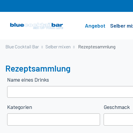
Angebot
Selber mi
Blue Cocktail Bar
Selber mixen
Rezeptesammlung
Angebot
Selber mixen
Alkoholfreie Bar
Rezeptesammlung
Rezeptsammlung
Kurse und Workshops
Rezeptbooklet
Name eines Drinks
Vermietung und Verkauf
Bar Know-How
Creative Drink Challenge
Mix-Videos
Kategorien
Geschmack
Barfachkurs