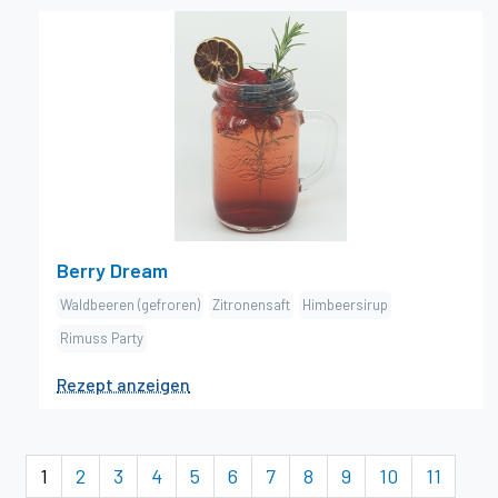
×
Berry Dream
Zutaten
g Waldbeeren (gefroren)
180
cl Zitronensaft
5
cl Himbeersirup
2
cl Rimuss Party
70
Zubereitung
Rimuss, Himbeersirup und Zitronensaft in eine
Berry Dream
Glasschale geben und umrühren. Gefrorene
Waldbeeren (gefroren)
Zitronensaft
Himbeersirup
Waldbeeren dazugeben und ca. 1 Stunde kühl stellen.
Rimuss Party
Anrichten und Dekorieren. Die Mengen reicht für einen
1
Krug à 1 Liter.
Rezept anzeigen
Dekoration
Orangenschnitz, Beeren, Rosmarienzweig
1
2
3
4
5
6
7
8
9
10
11