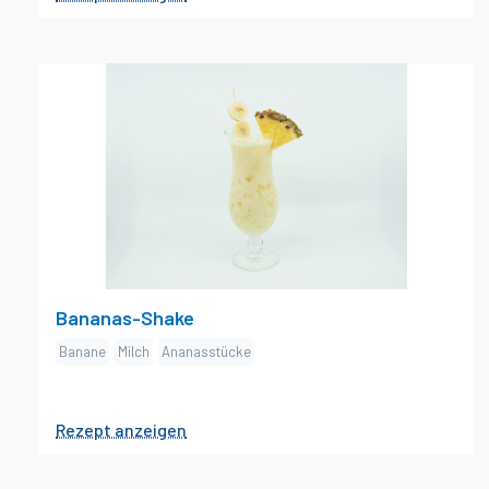
×
Bananas-Shake
Zutaten
g Banane
100
cl Milch
15
g Ananasstücke
120
Zubereitung
Banane und Ananas in grobe Stücke schneiden und im
Mixer zusammen mit Eis fein pürieren. Dazu
Bananas-Shake
Eiswürfel vorgängig zerkleinern. Milch dazugeben und
Banane
Milch
Ananasstücke
nochmals kurz durchmixen. Ins Glas füllen und
dekorieren.
1
Rezept anzeigen
Dekoration
Bananenscheiben auf Spies, Annansschnitz am
Glasrand