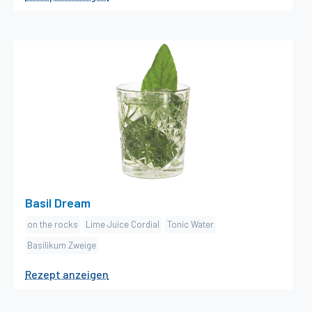
Spiess
×
Basil Dream
Zutaten
Stk. on the rocks
1
cl Lime Juice Cordial
2
dl Tonic Water
1
Stk. Basilikum Zweige
2
Zubereitung
Basilikum mit dem Lime Juice Cordial im Tumbler
Basil Dream
verstossen. Den Tumbler mit Eiswürfeln füllen und
on the rocks
Lime Juice Cordial
Tonic Water
mit dem Tonic auffüllen, alles umrühren, und mit
Basilikum Zweige
Basilikumblatt dekorieren.
1
Rezept anzeigen
Dekoration
Basilikumblatt