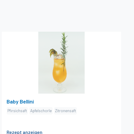
×
Baby Bellini
Zutaten
cl Pfirsichsaft
4
cl Apfelschorle
10
cl Zitronensaft
2
Zubereitung
Pfirsich- und Zitronensaft in gekühltes Sektglas
giessen. Gut umrühren. Mit Apfelschorle auffüllen und
Baby Bellini
nochmals umrühren.
Pfirsichsaft
Apfelschorle
Zitronensaft
Dekoration
Orangenschale in Spirale "geschält, Trockenblumen,
1
Rezept anzeigen
Rosmarie-Zweig, Physalis getrocknet