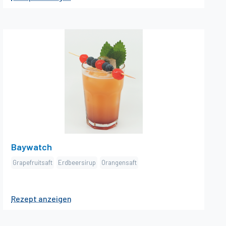
×
Baywatch
Zutaten
cl Grapefruitsaft
13
dash Erdbeersirup
1
cl Orangensaft
7
Zubereitung
Orangen- und Grapefruitsaft zusammen mit Eis
shaken. Ins Gästeglas abseihen. Am Schluss einen
Baywatch
dash Sirup beigeben, dies ergibt den zweifarbigen
Grapefruitsaft
Erdbeersirup
Orangensaft
Effekt. Dekorieren
Dekoration
1
Rezept anzeigen
Beeren am Spiess Minzblätter