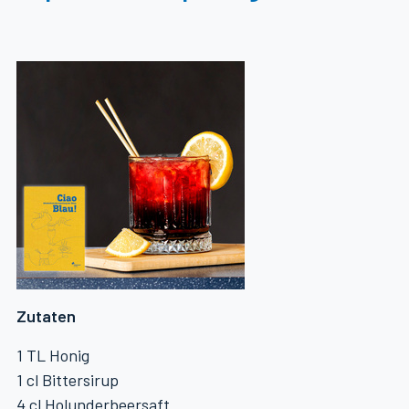
Zutaten
1 TL Honig
1 cl Bittersirup
4 cl Holunderbeersaft