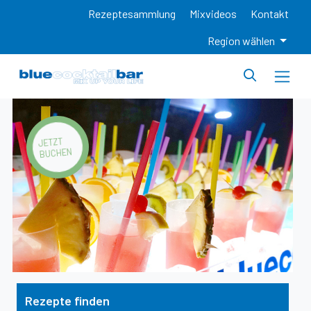
Rezeptesammlung
Mixvideos
Kontakt
Region wählen
JETZT
BUCHEN
Rezepte finden